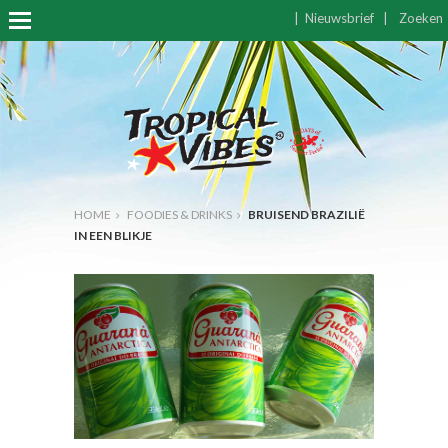
|
Nieuwsbrief
|
Zoeken
HOME
FOODIES & DRINKS
BRUISEND BRAZILIË
IN EEN BLIKJE