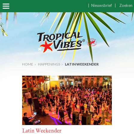
|
Nieuwsbrief
|
Zoeken
HOME
HAPPENINGS
LATIN WEEKENDER
Latin Weekender