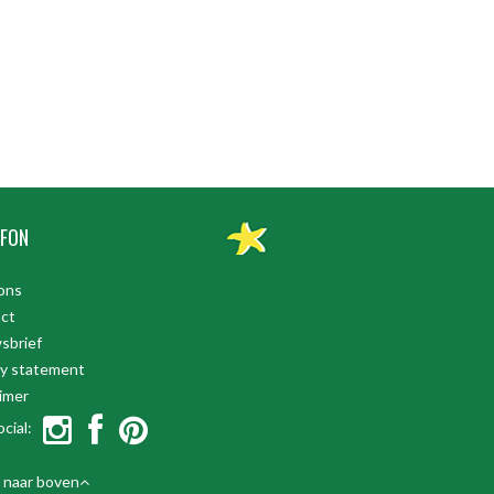
FON
ons
ct
sbrief
cy statement
aimer
cial:
 naar boven