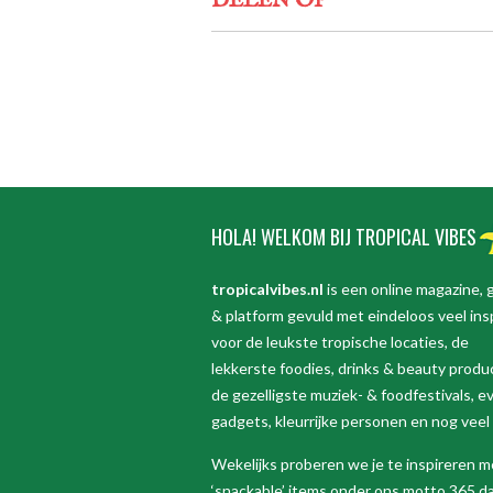
DELEN OP
HOLA! WELKOM BIJ TROPICAL VIBES
tropicalvibes.nl
is een online magazine, 
& platform gevuld met eindeloos veel insp
voor de leukste tropische locaties, de
lekkerste foodies, drinks & beauty produ
de gezelligste muziek- & foodfestivals, e
gadgets, kleurrijke personen en nog veel
Wekelijks proberen we je te inspireren m
‘snackable’ items onder ons motto 365 da