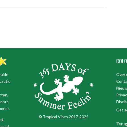
COLO
guide
Over 
iratie
Conta
Nieuw
cten,
Priva
vents,
Discl
 meer.
Get so
© Tropical Vibes 2017-2024
et
Terug
ys of