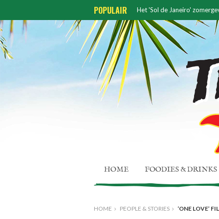
POPULAIR
ZOOmerbar dé hotspot van
HOME
FOODIES & DRINKS
HOME
PEOPLE & STORIES
‘ONE LOVE’ F