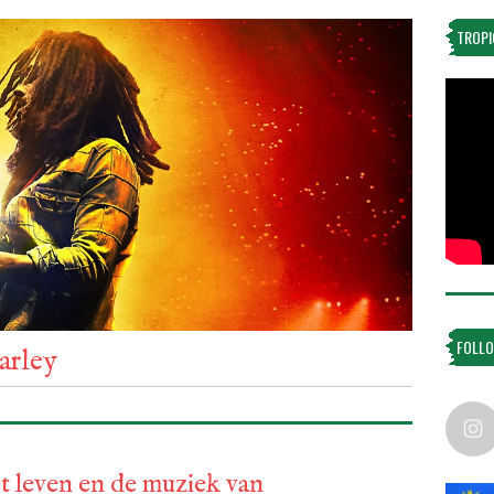
TROPI
FOLLO
arley
t leven en de muziek van