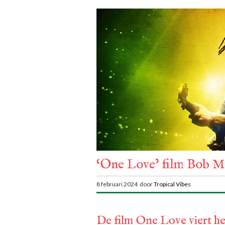
‘One Love’ film Bob M
8 februari 2024 door
Tropical Vibes
De film One Love viert he