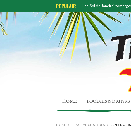
POPULAIR
Het 'Sol de Janeiro' zomerge
ZOOmerbar dé hotspot van
HOME
FOODIES & DRINKS
HOME
FRAGRANCE & BODY
EEN TROPI