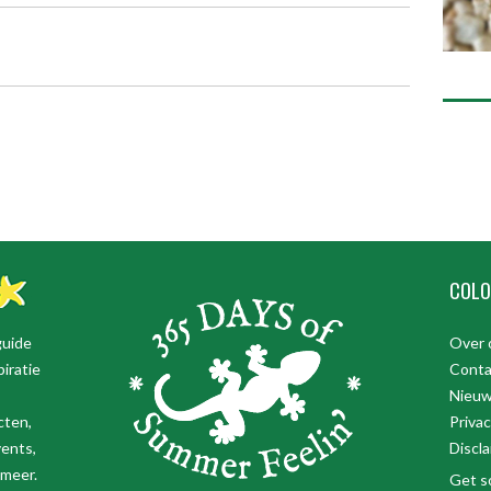
COLO
guide
Over 
iratie
Conta
Nieuw
cten,
Priva
vents,
Discl
 meer.
Get so