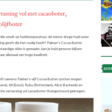
rrassing vol met cacaoboter,
olijfboter
 die smelt op huidtemperatuur, de meest droge huid weer
ing geeft die het nodig heeft? Palmer’s Cocoa Butter
taardige oliën is gemaakt, kan je huid gewoon blijven
aar allemaal van hoge kwaliteit.
ADVER
heeft namens Palmer’s vijf Cocoa Butter-potten mogen
e), Ali (Emst), Ruby (Rotterdam), Alice (Eerbeek) en
che verrassing vol cacaoboter thuisgestuurd gekregen.