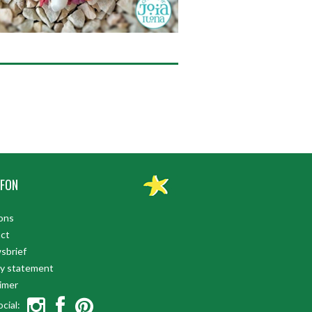
FON
ons
ct
sbrief
cy statement
aimer
cial: