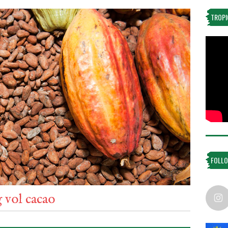
TROPI
FOLLO
g vol cacao